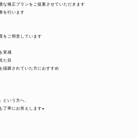
適な矯正プランをご提案させていただきます

を行います

置をご用意しています

実感

た目

を躊躇されていた方におすすめ

という方へ、

丁寧にお答えします★
