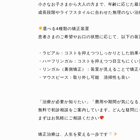
小さなお子さまから大人の方まで、年齢に応じた最
成長段階やライフスタイルに合わせた無理のない治療
選べる4種類の矯正装置

患者さまのご希望やお口の状態に応じて、以下の装
・ラビアル：コストを抑えつつしっかりとした効果を
・ハーフリンガル：コストを抑えつつ目立ちにくい見
・リンガル（裏側矯正）：装置が見えることで矯正
・マウスピース：取り外し可能　清掃性も良い

「治療が必要か知りたい」「費用や期間が気になる」
無料で初診相談をご案内しています。どんな疑問にも
まずはお気軽にご相談ください
矯正治療は、人生を変える一歩です