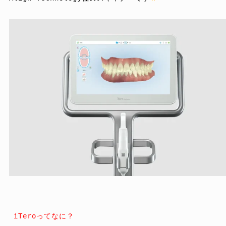
 iTeroってなに？