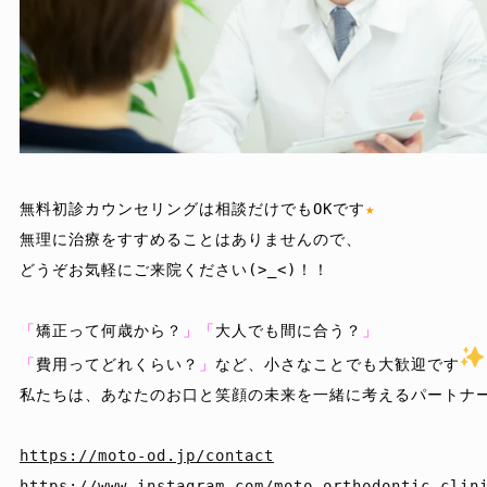
無料初診カウンセリングは相談だけでもOKです
★
無理に治療をすすめることはありませんので、

どうぞお気軽にご来院ください(>_<)！！

「
矯正って何歳から？
」「
大人でも間に合う？
」
「
費用ってどれくらい？
」
など、小さなことでも大歓迎です
私たちは、あなたのお口と笑顔の未来を一緒に考えるパートナー
https://moto-od.jp/contact
https://www.instagram.com/moto_orthodontic_clin