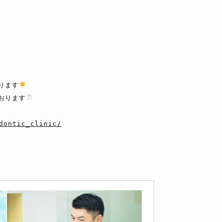


ります
おります
dontic_clinic/