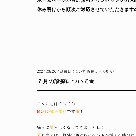
ホームページからの無料カウンセリングのお
休み明けから順次ご対応させていただきます
2024.06.20 /
診療日について
院長よりお知らせ
７月の診療について★
こんにちは(*´▽｀*)
M
O
T
O
矯正歯科
です
ﾐ
徐々に
夏
らしくなってきましたね！
夏
と言えば、野外で色々なイベントが増える時期か