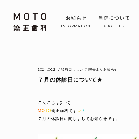
INFORMATION
ABOUT US
2024.06.21 /
診療日について
院長よりお知らせ
７月の休診日について★
こんにちは(>_<)
M
O
T
O
矯正歯科
です
☆
ミ
７月の休診日に関しましてお知らせです。