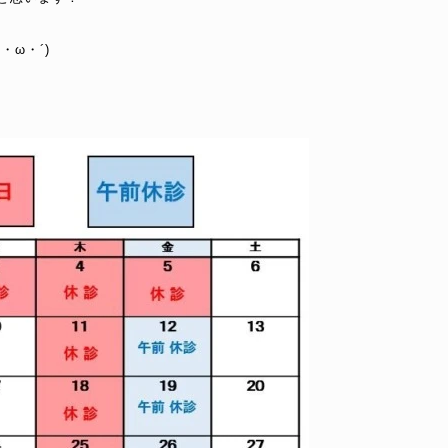
ω・´)
。