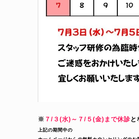
※
７
/３(水)～７/５(金)まで休診
と
上記の期間中の