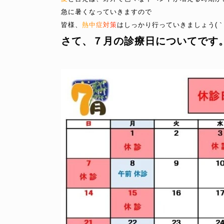
急に暑くなっていきますので
皆様、
熱
中
症
対
策
はしっかり行っていきましょう(｀・
さて、７月の診療日についてです