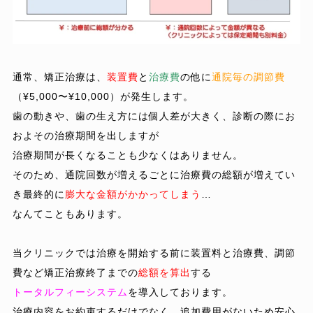
通常、矯正治療は、
装置費
と
治療費
の他に
通院毎の調節費
（¥5,000〜¥10,000）が発生します。
歯の動きや、歯の生え方には個人差が大きく、診断の際にお
およその治療期間を出しますが
治療期間が長くなることも少なくはありません。
そのため、通院回数が増えるごとに治療費の総額が増えてい
き最終的に
膨大な金額がかかってしまう
…
なんてこともあります。
当クリニックでは治療を開始する前に装置料と治療費、調節
費など矯正治療終了までの
総額を算出
する
トータルフィーシステム
を導入しております。
治療内容をお約束するだけでなく、追加費用がないため安心