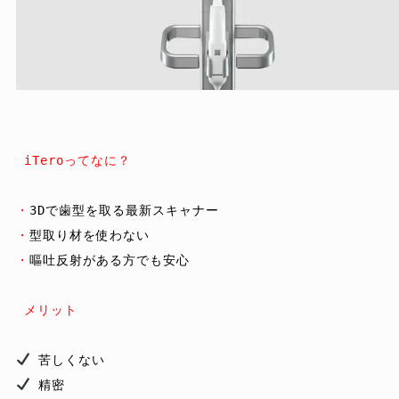
 iTeroってなに？
・
・
・
嘔吐反射がある方でも安心

メリット