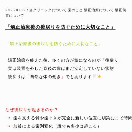
2025.10.22 /
当クリニックについて
歯のこと
矯正治療について
矯正装
置について
「矯正治療後の後戻りを防ぐために大切なこと」
「矯正治療後の後戻りを防ぐために大切なこと」
 矯正治療を終えた後、多くの方が気になるのが
「
後戻り
」
 実は装置を外した直後の歯はまだ
安定していない状態
 後戻りは
「
自然な体の働き
」
でもあります
なぜ後戻りが起きるのか？
•
 歯を支える骨や歯ぐきが完全に新しい位置に馴染むまで時間
•
 加齢による歯列変化（誰でも多少は起こる）
