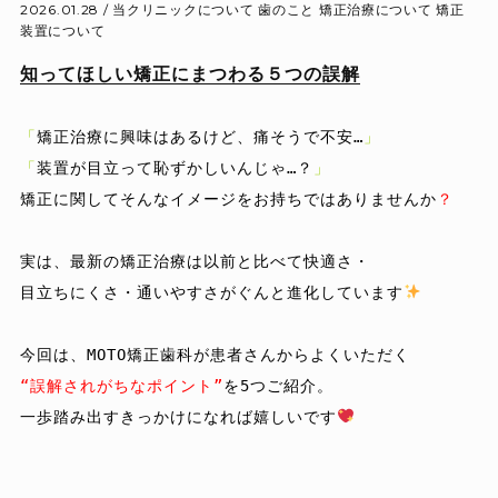
2026.01.28 /
当クリニックについて
歯のこと
矯正治療について
矯正
装置について
知ってほしい矯正にまつわる５つの誤解
「
矯正治療に興味はあるけど、痛そうで不安…
」
「
装置が目立って恥ずかしいんじゃ…？
」
矯正に関してそんなイメージをお持ちではありませんか
？
実は、最新の矯正治療は以前と比べて快適さ・

目立ちにくさ・通いやすさがぐんと進化しています
“誤解されがちなポイント”
を
5つ
ご紹介。

一歩踏み出すきっかけになれば嬉しいです