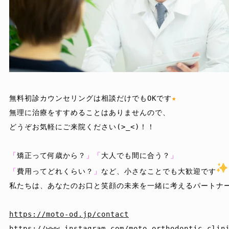
無料初診カウンセリングは相談だけでもOKです
★
無理に治療をすすめることはありませんので、

どうぞお気軽にご来院ください(>_<)！！

「
矯正って何歳から？
」「
大人でも間に合う？
」
「
費用ってどれくらい？
」
など、小さなことでも大歓迎です
私たちは、あなたのお口と笑顔の未来を一緒に考えるパートナー
https://moto-od.jp/contact
https://www.instagram.com/moto_orthodontic_clin