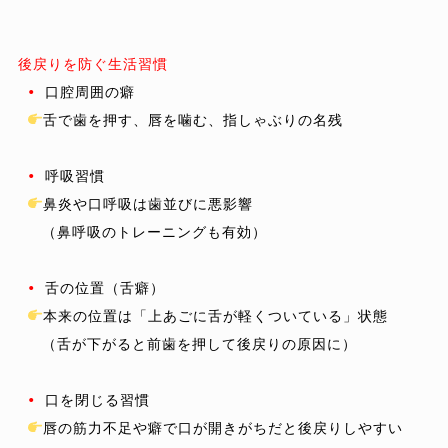
後戻りを防ぐ生活習慣
•
 口腔周囲の癖

舌で歯を押す、唇を噛む、指しゃぶりの名残

•
 呼吸習慣

鼻炎や口呼吸は歯並びに悪影響

 　（鼻呼吸のトレーニングも有効）

•
 舌の位置（舌癖）

本来の位置は「上あごに舌が軽くついている」状態

 　（舌が下がると前歯を押して後戻りの原因に）

•
 口を閉じる習慣

唇の筋力不足や癖で口が開きがちだと後戻りしやすい
