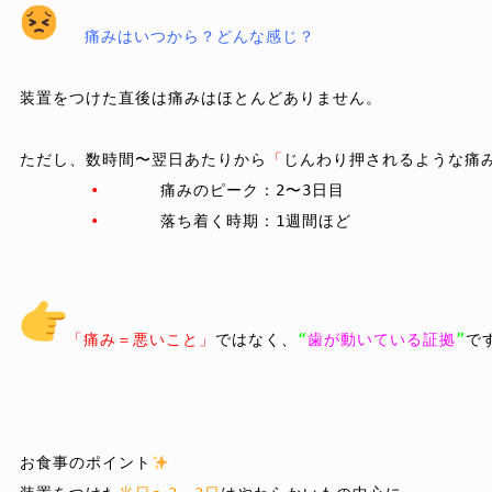
痛みはいつから？どんな感じ？
装置をつけた直後は痛みはほとんどありません。

ただし、
数時間〜翌日あたり
から
「
じんわり押されるような痛
•
	痛みのピーク：2〜3日目

•
	落ち着く時期：1週間ほど

「痛み＝悪いこと」
ではなく、
“
歯が動いている証拠
”
です
お食事のポイント