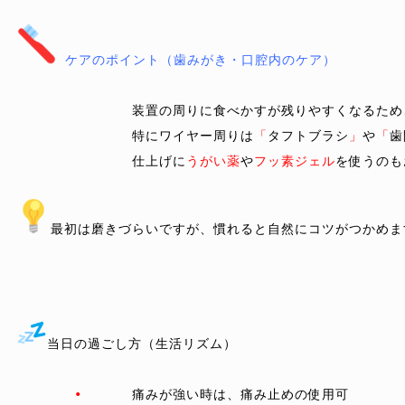
		装置の周りに食べかすが残りやすくなるため
		特にワイヤー周りは
「
タフトブラシ
」
や
「
歯
		仕上げに
うがい薬
や
フッ素ジェル
を使うのも
最初は磨きづらいですが、慣れると自然にコツがつかめま
当日の過ごし方（生活リズム）
•
	痛みが強い時は、痛み止めの使用可
