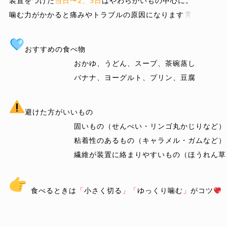
装置をつけた
当日〜2、3日
はやわらかいもの中心に。

噛む力がかかると痛みやトラブルの原因になります
おすすめの食べ物
		おかゆ、うどん、スープ、茶碗蒸し

		バナナ、ヨーグルト、プリン、豆腐

避けた方がいいもの
		固いもの（せんべい・リンゴ丸かじりなど）

		粘着性のあるもの（キャラメル・ガムなど）

		繊維が装置に絡まりやすいもの（ほうれん草、もやしなど）

 食べるときは
「
小さく切る
」「
ゆっくり噛む
」
がコツ