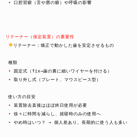
•
 口腔習癖（舌や唇の癖）や呼吸の影響

リテーナー（保定装置）の重要性
リテーナー：矯正で動かした歯を安定させるもの

種類
•
 固定式（fix→歯の裏に細いワイヤーを付ける）

•
 取り外し式（プレート、マウスピース型）

使い方の目安
•
 装置除去直後はほぼ終日使用が必要

•
 徐々に時間を減らし、就寝時のみの使用へ

•
 やめ時はいつ？ → 個人差あり。長期的に使う人も多い
