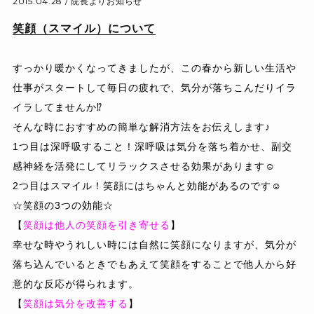
2015.04.28 /
院長よりお知らせ
笑顔（スマイル）について
すっかり暖かくなってきましたが、この春から新しい生活や
仕事がスタートして毎日の疲れで、気分が落ちこんだりイラ
イラしてませんか⁉︎
そんな時におすすめの簡単な解消方法をお伝えします♪
1つ目は深呼吸すること！深呼吸は気分を落ち着かせ、副交
感神経を活発にしてリラックスさせる効果があります☺︎
2つ目はスマイル！笑顔にはちゃんと効能があるのです☺︎
☆笑顔の3つの効能☆
【
笑顔は他人の笑顔を引き寄せる
】
幸せな時やうれしい時には自然に笑顔になりますが、気分が
落ち込んでいるときでもあえて笑顔をすることで他人から好
意的な反応が得られます。
【
笑顔は気分を改善する
】